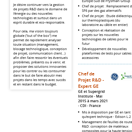
Europe-Sud de Prysmian Group
Je désire continuer vers la gestion
Chef de projet : Remplacement 
de projets R&D dans le domaine de
SF6 par des gaz alternatifs
l'énergie ou des nouvelles
Chef de projet : Etude diélectriq
technologies et surtout dans un
sur thermoplastiques (du
esprit durable et eco-responsable.
laboratoire au câble en entier)
Conception et réalisation de
Pour cela, ma vision toujours
projets sur les nouvelles
globale ("out of the box") me
technologies de cables pour le
permet de rapidement analyser
futur
toute situation (management,
blocage technologique, conception
Développement de nouvelles
de projet, communication client...)
plateformes de tests pour cables
afin d'en faire ressortir les éventuels
accessoires
problèmes, présents ou à venir, et
proposer des solutions innovantes
pour les contrer ou les contourner
Chef de
dans le but de faire aboutir mes
Projet R&D -
projets dans les temps avec succès
et en restant dans le budget.
Expert GE
GE et Supergrid
Institute
Mai
2015 à mars 2021
CDI
France
Mis à disposition par GE en tant
qu'expert technique - Edison L.2
Management de feuilles de rout
R&D: conception de matériaux
composites pour la haute tensio