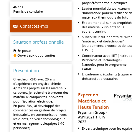
propriétés thermo-électriques
46 ans
Leader mondial du workstream
Permis de conduire
"Innovation" pour la résilience d
matériaux thermodurs du futur
Expert mondial sur les propriété
Contactez-moi
des matériaux isolants sous
courant continu
Superviseur du laboratoire Euro
Situation professionnelle
"matériaux et diélectriques"
(équipements, protocoles de test
EHS, ...)
En poste
Ouvert aux opportunités
Coordinateur avec l'IRT (Institut 
Recherche et Technologie)
Nanoelec pour le programme
CARAC
Présentation
Encadrement étudiants (stagiaire
thésards) et prestataires
Chercheur R&D avec 20 ans
d'expérience en physico-chimie.
Après des projets sur les matériaux
carbonés, je recherche à présent des
Expert en
matériaux composites innovants
Matériaux et
pour l'isolation électrique.
En parallèle, j'ai développé des
Haute Tension
compétences en gestion de projets
Prysmian Group
industriels, en communication vers
Avril 2021 à juin
les clients, en veille technologique
2022
et en management d'équipes (>10
personnes).
Expert technique pour les équip