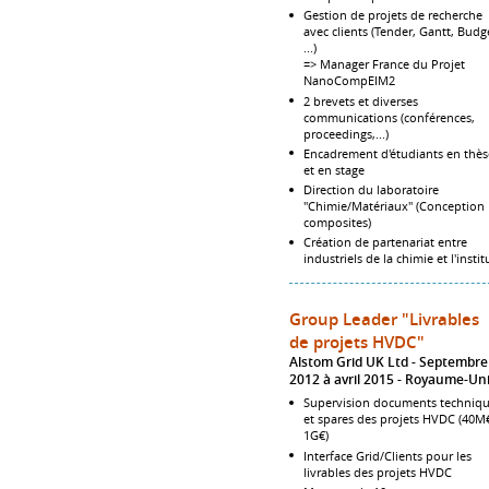
Gestion de projets de recherche
avec clients (Tender, Gantt, Budg
...)
=> Manager France du Projet
NanoCompEIM2
2 brevets et diverses
communications (conférences,
proceedings,...)
Encadrement d'étudiants en thès
et en stage
Direction du laboratoire
"Chimie/Matériaux" (Conception
composites)
Création de partenariat entre
industriels de la chimie et l'instit
Group Leader "Livrables
de projets HVDC"
Alstom Grid UK Ltd
Septembre
2012 à avril 2015
Royaume-Un
Supervision documents techniq
et spares des projets HVDC (40M
1G€)
Interface Grid/Clients pour les
livrables des projets HVDC