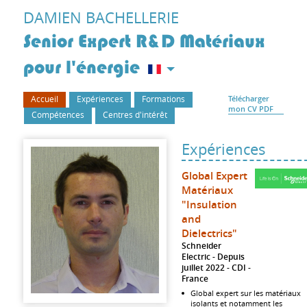
DAMIEN
BACHELLERIE
Senior Expert R&D Matériaux
pour l'énergie
Accueil
Expériences
Formations
Télécharger
mon CV PDF
Compétences
Centres d'intérêt
Expériences
Global Expert
Matériaux
"Insulation
and
Dielectrics"
Schneider
Electric
Depuis
juillet 2022
CDI
France
Global expert sur les matériaux
isolants et notamment les